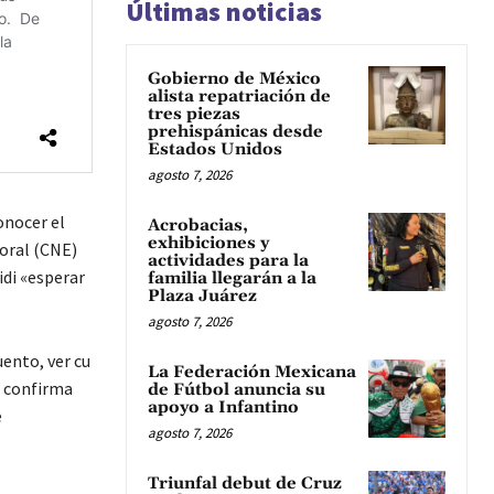
Últimas noticias
Gobierno de México
alista repatriación de
tres piezas
prehispánicas desde
Estados Unidos
agosto 7, 2026
onocer el
Acrobacias,
exhibiciones y
toral (CNE)
actividades para la
idi «esperar
familia llegarán a la
Plaza Juárez
agosto 7, 2026
uento, ver cu
La Federación Mexicana
l confirma
de Fútbol anuncia su
apoyo a Infantino
e
agosto 7, 2026
Triunfal debut de Cruz