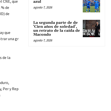
el CNE, que
azul
2 % de
agosto 7, 2026
UD) de
La segunda parte de de
‘Cien años de soledad’,
un retrato de la caída de
hay que
Macondo
trar una gr
agosto 7, 2026
s de la
aduro,
, Per y Rep
s