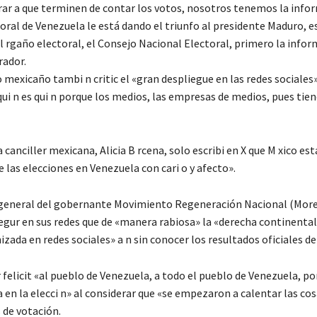
ar a que terminen de contar los votos, nosotros tenemos la info
oral de Venezuela le está dando el triunfo al presidente Maduro, e
 rgaño electoral, el Consejo Nacional Electoral, primero la infor
rador.
mexicaño tambi n critic el «gran despliegue en las redes sociales»
qui n es qui n porque los medios, las empresas de medios, pues tie
 canciller mexicana, Alicia B rcena, solo escribi en X que M xico e
e las elecciones en Venezuela con cari o y afecto».
 general del gobernante Movimiento Regeneración Nacional (Moren
egur en sus redes que de «manera rabiosa» la «derecha continental 
ada en redes sociales» a n sin conocer los resultados oficiales de
felicit «al pueblo de Venezuela, a todo el pueblo de Venezuela, po
 en la elecci n» al considerar que «se empezaron a calentar las cosa
 de votación.