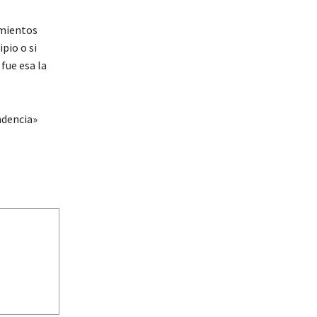
amientos
pio o si
 fue esa la
ndencia»