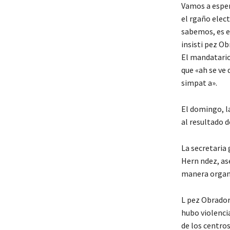
Vamos a esper
el rgaño elect
sabemos, es el
insisti pez Ob
El mandatario 
que «ah se ve 
simpat a».
El domingo, la
al resultado d
La secretaria
Hern ndez, as
manera organiz
L pez Obrador 
hubo violencia
de los centros