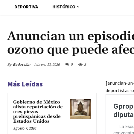
DEPORTIVA
HISTÓRICO
Anuncian un episodi
ozono que puede afe
By
Redacción
febrero 13, 2026
0
8
Más Leídas
]anuncian-un
deportistas-o
Gobierno de México
alista repatriación de
tres piezas
prehispánicas desde
Estados Unidos
agosto 7, 2026