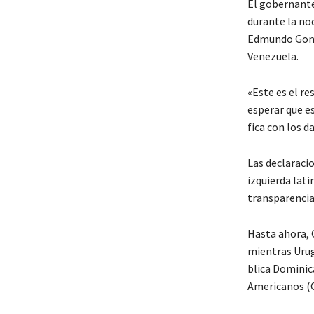
El gobernante
durante la no
Edmundo Gonz 
Venezuela.
«Este es el re
esperar que es
fica con los d
Las declaracio
izquierda lat
transparencia 
Hasta ahora, C
mientras Urug
blica Dominic
Americanos (