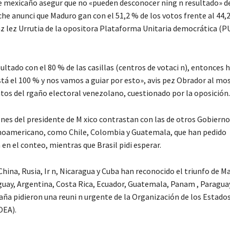
 mexicaño asegur que no «pueden desconocer ning n resultado» d
che anunci que Maduro gan con el 51,2 % de los votos frente al 44,
lez Urrutia de la opositora Plataforma Unitaria democrática (P
sultado con el 80 % de las casillas (centros de votaci n), entonces 
tá el 100 % y nos vamos a guiar por esto», avis pez Obrador al mos
atos del rgaño electoral venezolano, cuestionado por la oposición.
nes del presidente de M xico contrastan con las de otros Gobierno
inoamericano, como Chile, Colombia y Guatemala, que han pedido
en el conteo, mientras que Brasil pidi esperar.
hina, Rusia, Ir n, Nicaragua y Cuba han reconocido el triunfo de M
uay, Argentina, Costa Rica, Ecuador, Guatemala, Panam , Paraguay
aña pidieron una reuni n urgente de la Organización de los Estado
OEA).