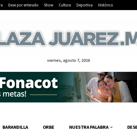
ra
Dese por enterado
Show
Cultura
Deportiva
Histórico
viernes, agosto 7, 2026
BARANDILLA
ORBE
NUESTRA PALABRA
DES