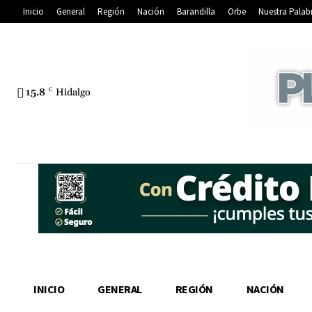
Inicio
General
Región
Nación
Barandilla
Orbe
Nuestra Palab
15.8
C
Hidalgo
INICIO
GENERAL
REGIÓN
NACIÓN