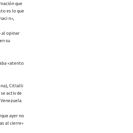
rmación que
sto es lo que
maci n»,
 al opinar
nen su
staba «atento
a), Citlalli
se activ de
 Venezuela.
rque ayer no
s al cierre»