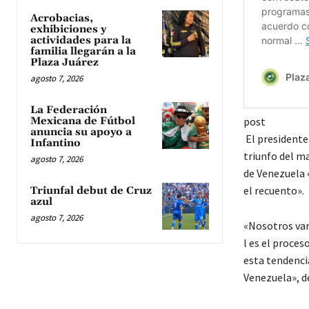
Acrobacias,
exhibiciones y
actividades para la
familia llegarán a la
Plaza Juárez
agosto 7, 2026
La Federación
Mexicana de Fútbol
post
anuncia su apoyo a
El presidente
Infantino
triunfo del m
agosto 7, 2026
de Venezuela 
el recuento».
Triunfal debut de Cruz
azul
agosto 7, 2026
«Nosotros vamo
l es el proces
esta tendenci
Venezuela», d