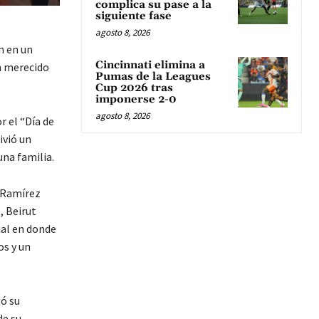
complica su pase a la
siguiente fase
agosto 8, 2026
n en un
Cincinnati elimina a
n merecido
Pumas de la Leagues
Cup 2026 tras
imponerse 2-0
agosto 8, 2026
r el “Día de
ivió un
una familia.
é Ramírez
, Beirut
ial en donde
os y un
ó su
de su