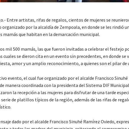
- Entre artistas, rifas de regalos, cientos de mujeres se reuniero
organizado por la alcaldía de Zempoala, en donde se les rindió u
s mamás que habitan en la demarcación municipal.
s mil 500 mamás, las que fueron invitadas a celebrar el festejo po
as cuales se dieron cita en un evento sin precedentes, en donde se v
esta, amor y un amplio reconocimiento, a quienes son el pilar de 
tivo evento, el cual fue organizado por el alcalde Francisco Sinuh
 de manera coordinada con la presidenta del Sistema DIF Municipal
zaron la recepción a las mujeres para disfrutar de una tarde espec
 serie de platillos típicos de la región, además de las rifas de regal
stico.
nsaje dado por el alcalde Francisco Sinuhé Ramírez Oviedo, expres
speto a todas las madres del municipio, reiterando el compromiso 