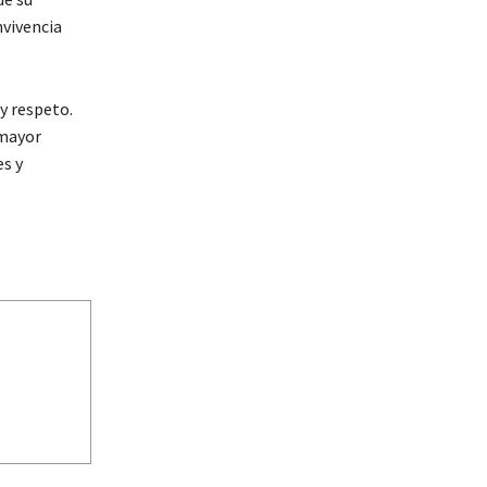
nvivencia
y respeto.
 mayor
s y