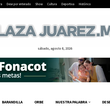
ra
Dese por enterado
Show
Cultura
Deportiva
Histórico
sábado, agosto 8, 2026
BARANDILLA
ORBE
NUESTRA PALABRA
DES