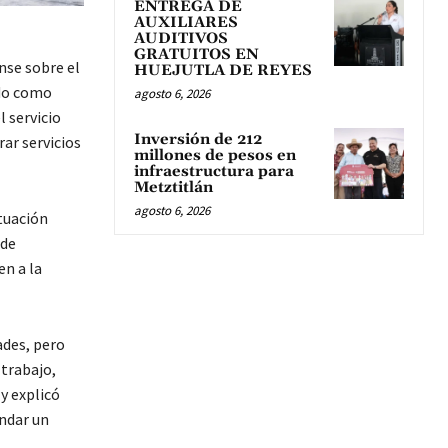
ENTREGA DE
AUXILIARES
AUDITIVOS
GRATUITOS EN
nse sobre el
HUEJUTLA DE REYES
ido como
agosto 6, 2026
l servicio
Inversión de 212
ar servicios
millones de pesos en
infraestructura para
Metztitlán
agosto 6, 2026
ituación
 de
en a la
ades, pero
 trabajo,
y explicó
ndar un