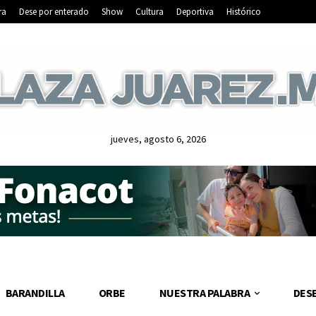
ra
Dese por enterado
Show
Cultura
Deportiva
Histórico
jueves, agosto 6, 2026
BARANDILLA
ORBE
NUESTRA PALABRA
DES