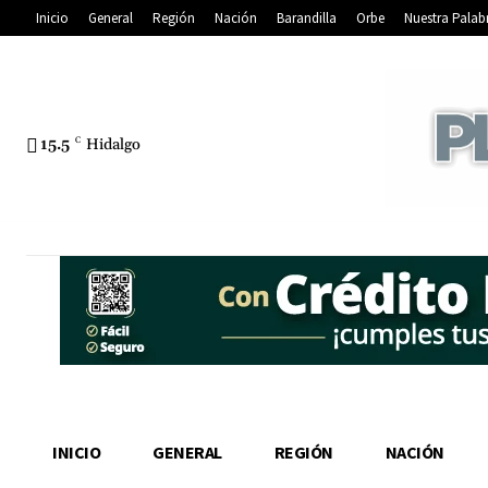
Inicio
General
Región
Nación
Barandilla
Orbe
Nuestra Palab
15.5
C
Hidalgo
INICIO
GENERAL
REGIÓN
NACIÓN