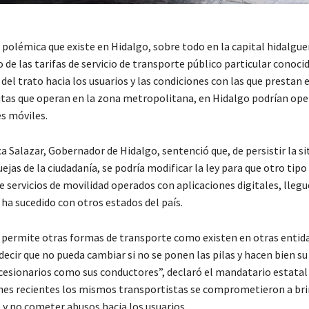
 polémica que existe en Hidalgo, sobre todo en la capital hidalgue
 de las tarifas de servicio de transporte público particular conoc
 del trato hacia los usuarios y las condiciones con las que prestan e
utas que operan en la zona metropolitana, en Hidalgo podrían oper
es móviles.
 Salazar, Gobernador de Hidalgo, sentenció que, de persistir la s
quejas de la ciudadanía, se podría modificar la ley para que otro tipo
 servicios de movilidad operados con aplicaciones digitales, llegu
ha sucedido con otros estados del país.
o permite otras formas de transporte como existen en otras entid
decir que no pueda cambiar si no se ponen las pilas y hacen bien su
cesionarios como sus conductores”, declaró el mandatario estatal 
nes recientes los mismos transportistas se comprometieron a bri
o y no cometer abusos hacia los usuarios.