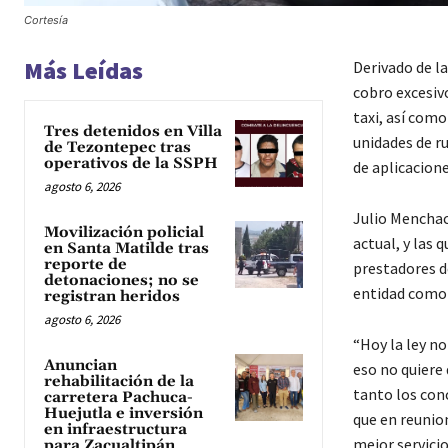
Cortesía
Más Leídas
Derivado de la
cobro excesivo
taxi, así como
Tres detenidos en Villa
unidades de r
de Tezontepec tras
operativos de la SSPH
de aplicacion
agosto 6, 2026
Julio Menchaca
Movilización policial
actual, y las 
en Santa Matilde tras
reporte de
prestadores de
detonaciones; no se
entidad como 
registran heridos
agosto 6, 2026
“Hoy la ley n
Anuncian
eso no quiere 
rehabilitación de la
tanto los con
carretera Pachuca-
Huejutla e inversión
que en reunio
en infraestructura
mejor servici
para Zacualtipán