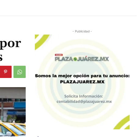
- Publicidad -
 por
s