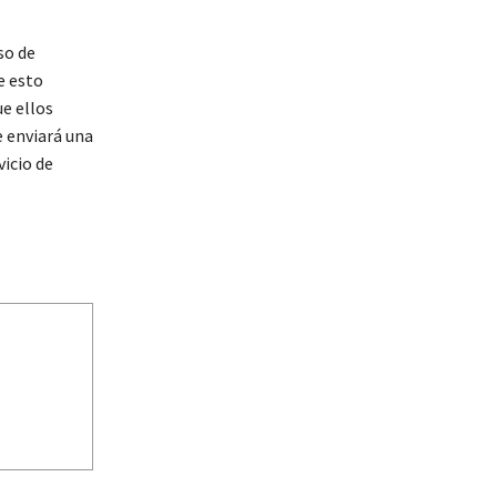
so de
e esto
ue ellos
e enviará una
vicio de