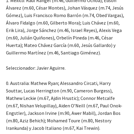
1. México: Raúl Rangel (m.46, Guillermo Ochoa); Edson
Álvarez (m.60, César Montes), Johan Vásquez (m.74, Jesús
Gómez), Luis Francisco Romo Barrón (m.74, Obed Vargas),
Álvaro Fidalgo (m.60, Gilberto Mora); Luis Chávez (m.60,
Erik Lira), Jorge Sánchez (m.46, Israel Reyes), Alexis Vega
(m.60, Julián Quiñones), Orbelín Pineda (m.46, César
Huerta); Mateo Chávez García (m.60, Jesús Gallardo) y
Guillermo Martínez (m.46, Santiago Giménez).
Seleccionador: Javier Aguirre.
0. Australia: Mathew Ryan; Alessandro Circati, Harry
Souttar, Lucas Herrington (m.90, Cameron Burgess),
Mathew Leckie (m.67, Ajdin Hrustic); Connor Metcalfe
(m.67, Nishan Velupillay), Aiden O’Neill (m.67, Paul Onok-
Engstler), Jackson Irvine (m.90, Awer Mabil), Jordan Bos
(m.80, Aziz Behich); Mohamed Toure (m.80, Nestory
Irankunda) y Jacob Italiano (m.67, Kai Trewin).