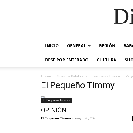
Di
INICIO
GENERAL
REGIÓN
BAR
DESE POR ENTERADO
CULTURA
SH
Home
Nuestra Palabra
El Pequeño Timmy
Pag
El Pequeño Timmy
El Pequeño Timmy
OPINIÓN
El Pequeño Timmy
-
mayo 20, 2021