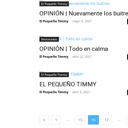
El Pequeño Timmy
OPINIÓN | Nuevamente los buitr
El Pequeño Timmy
-
mayo 6, 2021
Destacadas
OPINIÓN | Todo en calma
El Pequeño Timmy
-
abril 22, 2021
El Pequeño Timmy
EL PEQUEÑO TIMMY
El Pequeño Timmy
-
abril 6, 2021
...
...
1
15
16
17