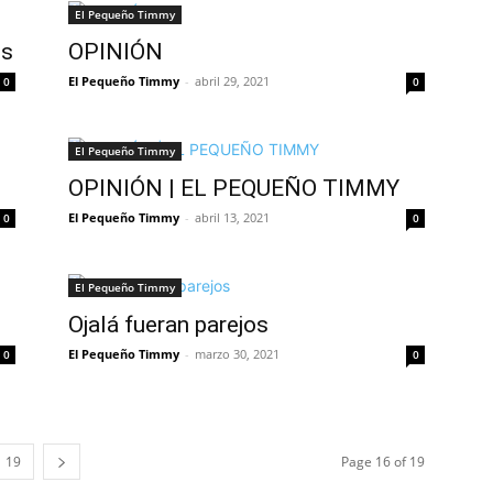
El Pequeño Timmy
es
OPINIÓN
El Pequeño Timmy
-
abril 29, 2021
0
0
El Pequeño Timmy
OPINIÓN | EL PEQUEÑO TIMMY
El Pequeño Timmy
-
abril 13, 2021
0
0
El Pequeño Timmy
Ojalá fueran parejos
El Pequeño Timmy
-
marzo 30, 2021
0
0
19
Page 16 of 19