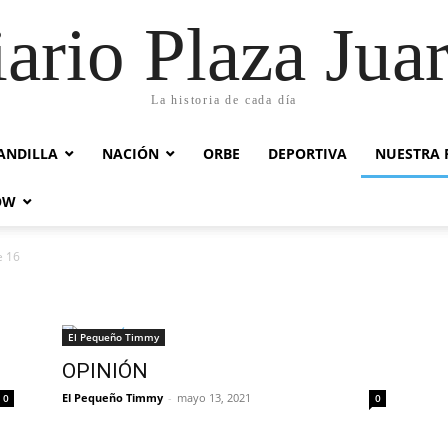
ario Plaza Jua
La historia de cada día
ANDILLA
NACIÓN
ORBE
DEPORTIVA
NUESTRA 
OW
e 16
El Pequeño Timmy
OPINIÓN
El Pequeño Timmy
-
mayo 13, 2021
0
0