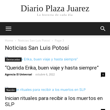
Diario Plaza Juarez
La historia de cada día
Home
Noticias San Luis Potosí
Page 3
Noticias San Luis Potosí
Destacadas
“Querida Erika, buen viaje y hasta siempre”
Agencia El Universal
-
octubre 6, 2022
0
Nación
Inician rituales para recibir a los muertos en
SLP