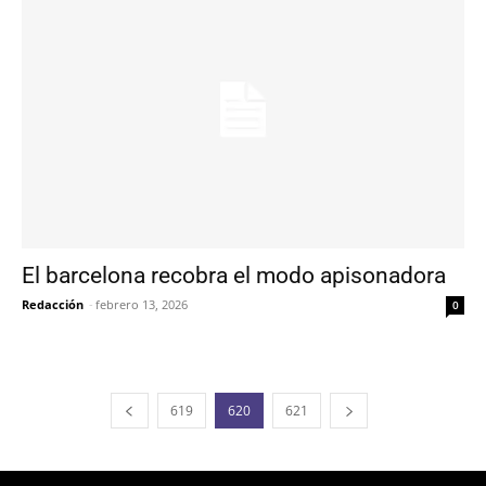
El barcelona recobra el modo apisonadora
Redacción
-
febrero 13, 2026
0
619
620
621