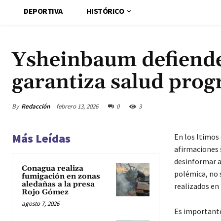
DEPORTIVA
HISTÓRICO
Ysheinbaum defiende
garantiza salud pro
By
Redacción
febrero 13, 2026
0
3
Más Leídas
En los ltimos 
afirmaciones
desinformar a 
Conagua realiza
polémica, no s
fumigación en zonas
aledañas a la presa
realizados en
Rojo Gómez
agosto 7, 2026
Es importante 