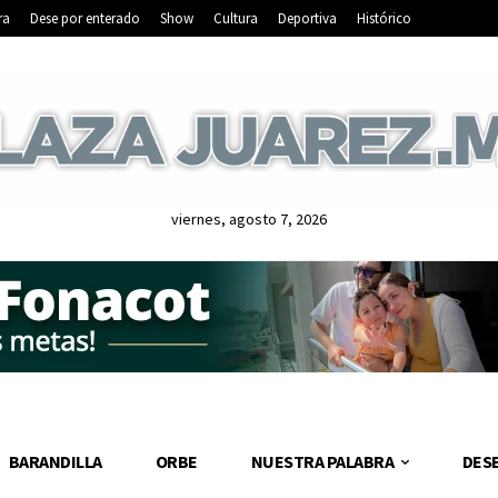
ra
Dese por enterado
Show
Cultura
Deportiva
Histórico
viernes, agosto 7, 2026
BARANDILLA
ORBE
NUESTRA PALABRA
DES