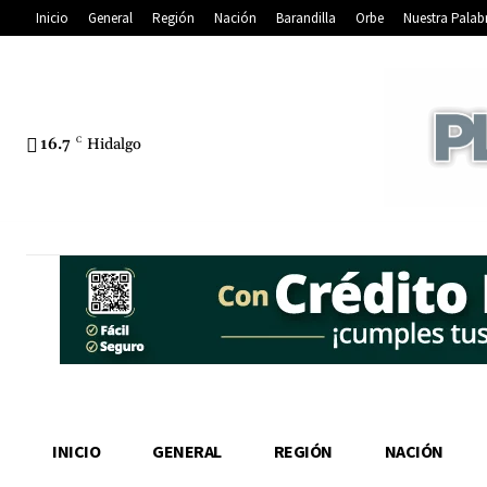
Inicio
General
Región
Nación
Barandilla
Orbe
Nuestra Palab
16.7
C
Hidalgo
INICIO
GENERAL
REGIÓN
NACIÓN