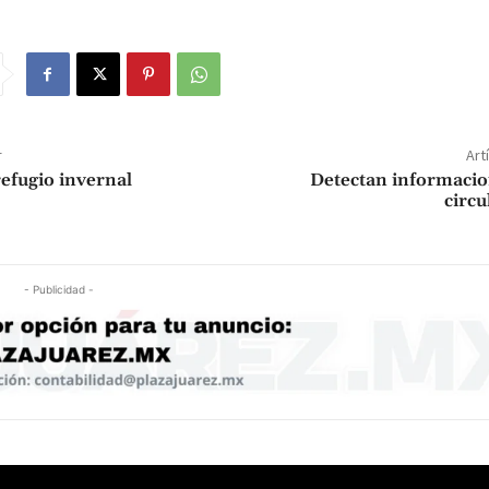
r
Art
efugio invernal
Detectan informacio
circu
- Publicidad -