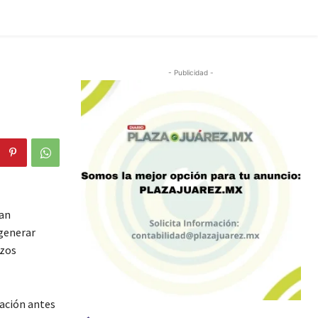
- Publicidad -
an
 generar
rzos
mación antes