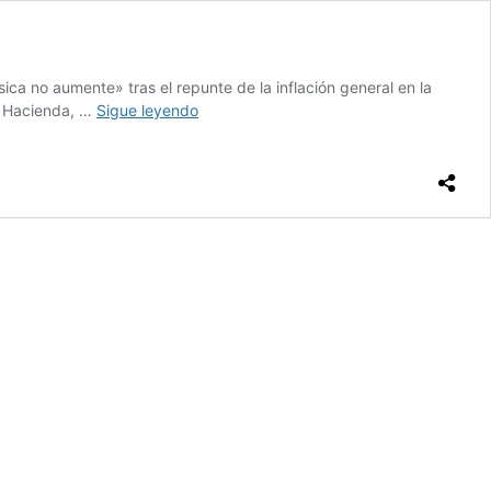
a no aumente» tras el repunte de la inflación general en la
Vamos
e Hacienda, …
Sigue leyendo
muy
avanzados
es
un
acuerdo
que
firm
el
presidente
Lpe…