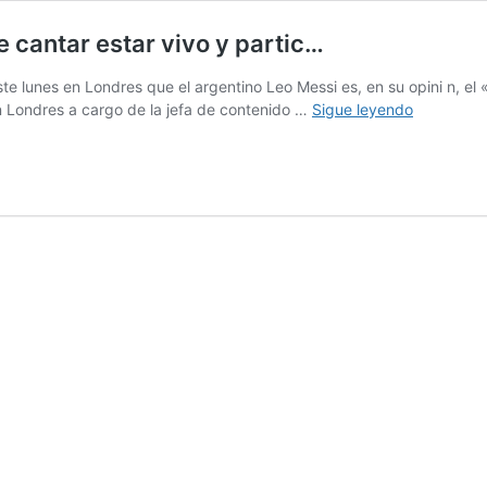
e cantar estar vivo y partic…
ste lunes en Londres que el argentino Leo Messi es, en su opini n, e
Tserrat
n Londres a cargo de la jefa de contenido …
Sigue leyendo
me
retire
de
los
escenario
no
de
cantar
estar
vivo
y
partic…