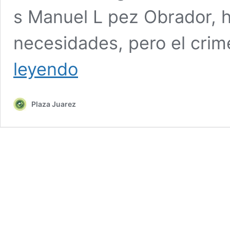
s Manuel L pez Obrador, 
necesidades, pero el cri
OpenopenUlopez
leyendo
obrador
critica
que
Plaza Juarez
no
hay
cooperacion
de
eeuu
para
aclarar
el
…