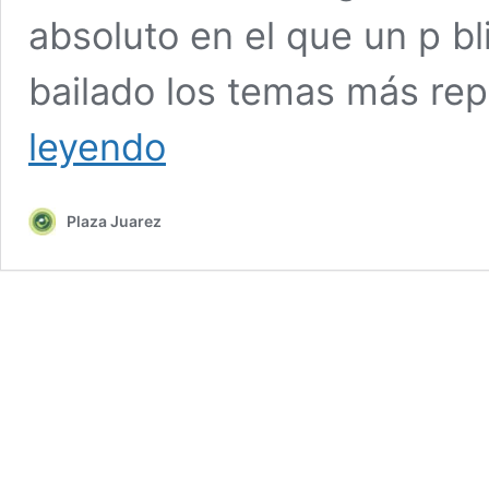
absoluto en el que un p b
bailado los temas más re
OpenopenRfestival
leyendo
de
cine
uruguayo
Plaza Juarez
lanza
un
nuevo
fondo
privado
para
el
cine
i…