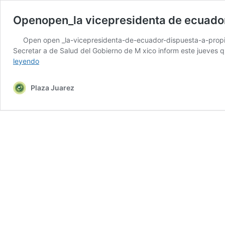
Openopen_la vicepresidenta de ecuador
Open open _la-vicepresidenta-de-ecuador-dispuesta-a-propici
Secretar a de Salud del Gobierno de M xico inform este jueves qu
Openopen_la
leyendo
vicepresidenta
de
Plaza Juarez
ecuador
dispuesta
a
propiciar
dialogo
con
mexico…