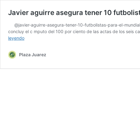
Javier aguirre asegura tener 10 futboli
@javier-aguirre-asegura-tener-10-futbolistas-para-el-mundial
concluy el c mputo del 100 por ciento de las actas de los seis c
Javier
leyendo
aguirre
asegura
Plaza Juarez
tener
10
futbolistas
para
el
mundial
2026ht…